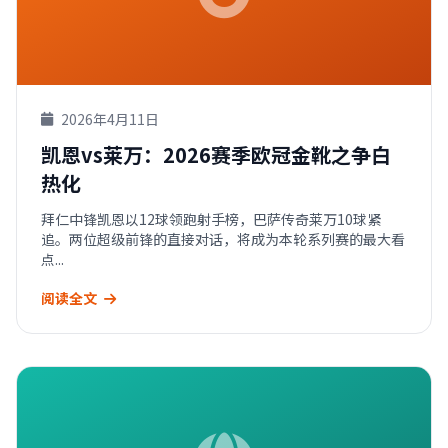
2026年4月11日
凯恩vs莱万：2026赛季欧冠金靴之争白
热化
拜仁中锋凯恩以12球领跑射手榜，巴萨传奇莱万10球紧
追。两位超级前锋的直接对话，将成为本轮系列赛的最大看
点...
阅读全文