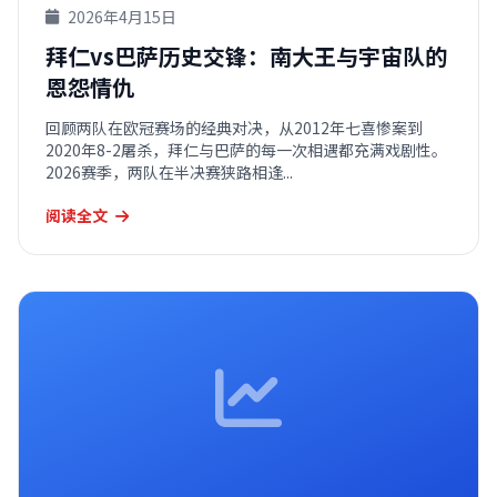
2026年4月15日
拜仁vs巴萨历史交锋：南大王与宇宙队的
恩怨情仇
回顾两队在欧冠赛场的经典对决，从2012年七喜惨案到
2020年8-2屠杀，拜仁与巴萨的每一次相遇都充满戏剧性。
2026赛季，两队在半决赛狭路相逢...
阅读全文