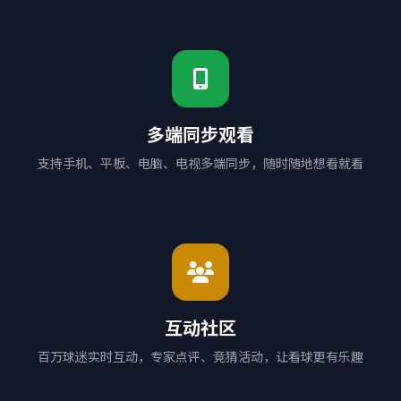
多端同步观看
支持手机、平板、电脑、电视多端同步，随时随地想看就看
互动社区
百万球迷实时互动，专家点评、竞猜活动，让看球更有乐趣