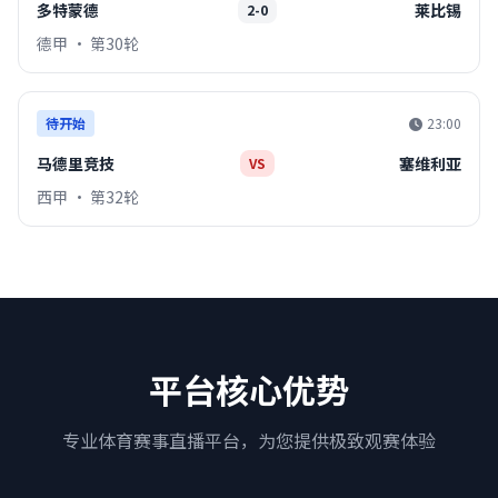
多特蒙德
莱比锡
2-0
德甲 · 第30轮
待开始
23:00
马德里竞技
塞维利亚
VS
西甲 · 第32轮
平台核心优势
专业体育赛事直播平台，为您提供极致观赛体验