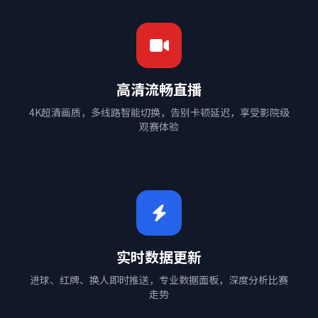
高清流畅直播
4K超清画质，多线路智能切换，告别卡顿延迟，享受影院级
观赛体验
实时数据更新
进球、红牌、换人即时推送，专业数据面板，深度分析比赛
走势