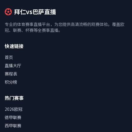
拜仁vs巴萨直播
专业的体育赛事直播平台，为您提供高清流畅的观赛体验。覆盖欧
冠、联赛、杯赛等全赛事直播。
快速链接
首页
直播大厅
赛程表
积分榜
热门赛事
2026欧冠
德甲联赛
西甲联赛